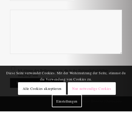
Ich stimme den Bedingungen zu, die in der
Datenschutzrichtlinie
Diese Seite verwendet Cookies. Mit der Weiternutzung der Seite, stimmst du
dargelegt sind
die Verwendung von Cookies zu.
Alle Cookies akzeptieren
Nur notwendige Cookies
Einstellungen
Impressum
|
Rechtliche Hinweise
|
Datenschutz