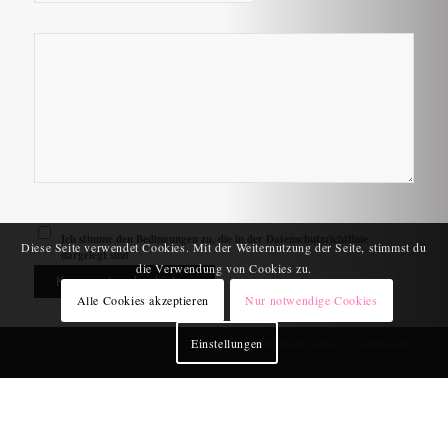
Ich stimme den Bedingungen zu, die in der
Datenschutzrichtlinie
Diese Seite verwendet Cookies. Mit der Weiternutzung der Seite, stimmst du
dargelegt sind
die Verwendung von Cookies zu.
Alle Cookies akzeptieren
Nur notwendige Cookies
Einstellungen
Impressum
|
Rechtliche Hinweise
|
Datenschutz