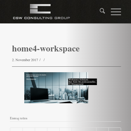
home4-workspace
/
/
2. November 2017
Eintrag teilen